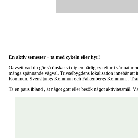
En aktiv semester – ta med cykeln eller hyr!
Oavsett vad du gör så önskar vi dig en härlig cykeltur i vår natur
många spännande vägval. Trivselbygdens lokalisation innebär att ink
Kommun, Svensljungs Kommun och Falkenbergs Kommun. . Trafiken är
Ta en paus ibland , ät något gott eller besök något aktivitetsmål. V