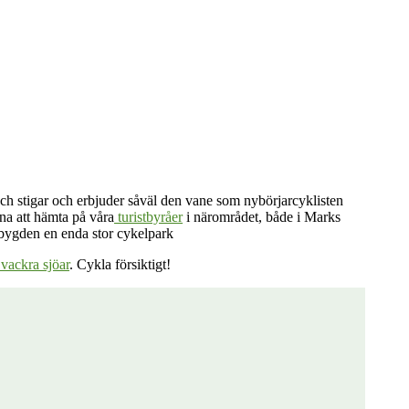
och stigar och erbjuder såväl den vane som nybörjarcyklisten
nna att hämta på våra
turistbyråer
i närområdet, både i Marks
lbygden en enda stor cykelpark
vackra sjöar
. Cykla försiktigt!