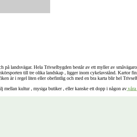
 och på landsvägar. Hela Trivselbygden består av ett myller av småvägar
örsporten till tre olika landskap , ligger inom cykelavstånd. Kartor fi
 i regel liten eller obefintlig och med en bra karta blir hel Trivse
älj mellan kultur , mysiga butiker , eller kanske ett dopp i någon av
våra 