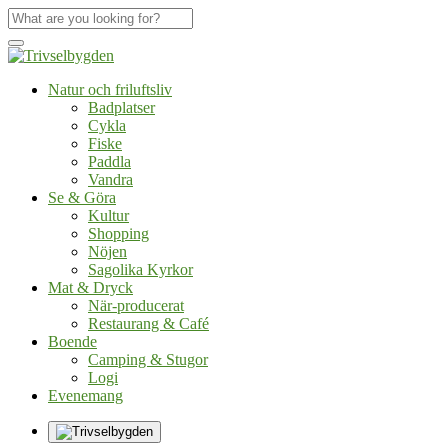
Natur och friluftsliv
Badplatser
Cykla
Fiske
Paddla
Vandra
Se & Göra
Kultur
Shopping
Nöjen
Sagolika Kyrkor
Mat & Dryck
När-producerat
Restaurang & Café
Boende
Camping & Stugor
Logi
Evenemang