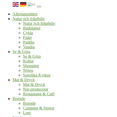
Allemansrätten
Natur och friluftsliv
Natur och friluftsliv
Badplatser
Cykla
Fiske
Paddla
Vandra
Se & Göra
Se & Göra
Kultur
Shopping
Nöjen
Sagolika Kyrkor
Mat & Dryck
Mat & Dryck
När-producerat
Restaurang & Café
Boende
Boende
Camping & Stugor
Logi