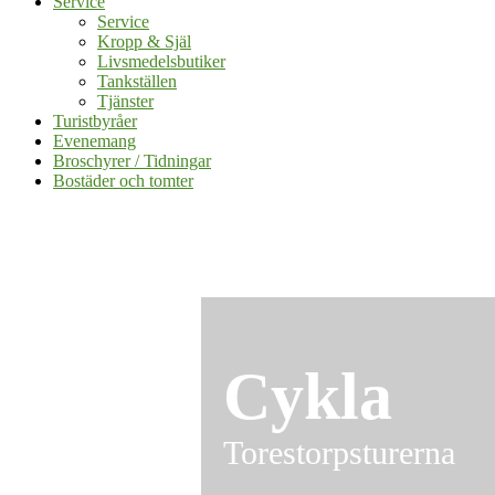
Service
Service
Kropp & Själ
Livsmedelsbutiker
Tankställen
Tjänster
Turistbyråer
Evenemang
Broschyrer / Tidningar
Bostäder och tomter
Cykla
Torestorpsturerna