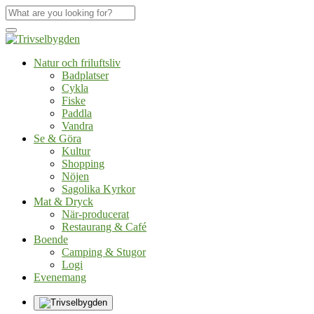
Natur och friluftsliv
Badplatser
Cykla
Fiske
Paddla
Vandra
Se & Göra
Kultur
Shopping
Nöjen
Sagolika Kyrkor
Mat & Dryck
När-producerat
Restaurang & Café
Boende
Camping & Stugor
Logi
Evenemang