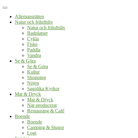
Allemansrätten
Natur och friluftsliv
Natur och friluftsliv
Badplatser
Cykla
Fiske
Paddla
Vandra
Se & Göra
Se & Göra
Kultur
Shopping
Nöjen
Sagolika Kyrkor
Mat & Dryck
Mat & Dryck
När-producerat
Restaurang & Café
Boende
Boende
Camping & Stugor
Logi