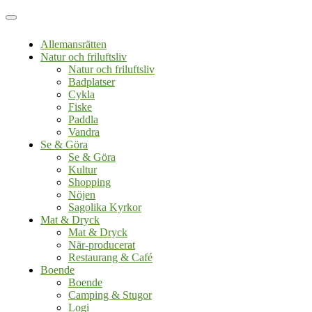
Allemansrätten
Natur och friluftsliv
Natur och friluftsliv
Badplatser
Cykla
Fiske
Paddla
Vandra
Se & Göra
Se & Göra
Kultur
Shopping
Nöjen
Sagolika Kyrkor
Mat & Dryck
Mat & Dryck
När-producerat
Restaurang & Café
Boende
Boende
Camping & Stugor
Logi