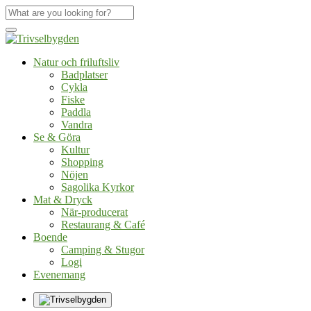
Natur och friluftsliv
Badplatser
Cykla
Fiske
Paddla
Vandra
Se & Göra
Kultur
Shopping
Nöjen
Sagolika Kyrkor
Mat & Dryck
När-producerat
Restaurang & Café
Boende
Camping & Stugor
Logi
Evenemang