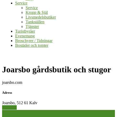
Service
Service
Kropp & Själ
Livsmedelsbutiker
Tankställen
Tjänster
Turistbyråer
Evenemang
Broschyrer / Tidningar
Bostäder och tomter
Joarsbo gårdsbutik och stugor
joarsbo.com
Adress
Joarsbo, 512 61 Kalv
Hemsida
Inläggsnavigering
«
»