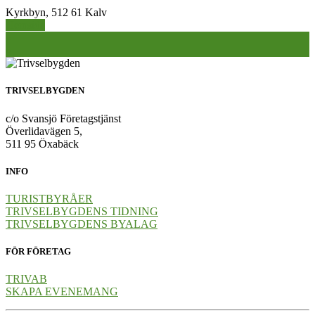
Kyrkbyn, 512 61 Kalv
Hemsida
Inläggsnavigering
«
»
TRIVSELBYGDEN
c/o Svansjö Företagstjänst
Överlidavägen 5,
511 95 Öxabäck
INFO
TURISTBYRÅER
TRIVSELBYGDENS TIDNING
TRIVSELBYGDENS BYALAG
FÖR FÖRETAG
TRIVAB
SKAPA EVENEMANG