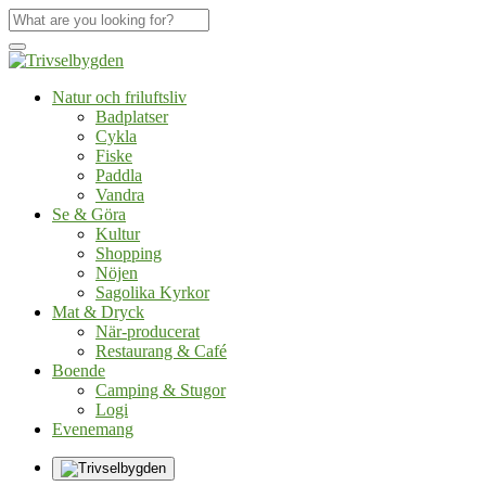
Natur och friluftsliv
Badplatser
Cykla
Fiske
Paddla
Vandra
Se & Göra
Kultur
Shopping
Nöjen
Sagolika Kyrkor
Mat & Dryck
När-producerat
Restaurang & Café
Boende
Camping & Stugor
Logi
Evenemang