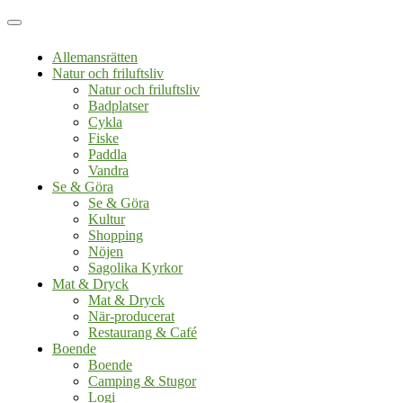
Allemansrätten
Natur och friluftsliv
Natur och friluftsliv
Badplatser
Cykla
Fiske
Paddla
Vandra
Se & Göra
Se & Göra
Kultur
Shopping
Nöjen
Sagolika Kyrkor
Mat & Dryck
Mat & Dryck
När-producerat
Restaurang & Café
Boende
Boende
Camping & Stugor
Logi