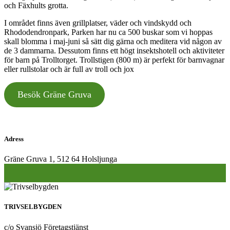
och Fäxhults grotta.
I området finns även grillplatser, väder och vindskydd och
Rhododendronpark, Parken har nu ca 500 buskar som vi hoppas
skall blomma i maj-juni så sätt dig gärna och meditera vid någon av
de 3 dammarna. Dessutom finns ett högt insektshotell och aktiviteter
för barn på Trolltorget. Trollstigen (800 m) är perfekt för barnvagnar
eller rullstolar och är full av troll och jox
Besök Gräne Gruva
Adress
Gräne Gruva 1, 512 64 Holsljunga
Inläggsnavigering
«
»
TRIVSELBYGDEN
c/o Svansjö Företagstjänst