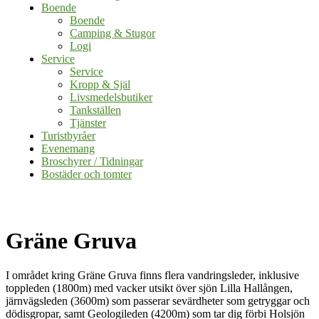
Boende
Boende
Camping & Stugor
Logi
Service
Service
Kropp & Själ
Livsmedelsbutiker
Tankställen
Tjänster
Turistbyråer
Evenemang
Broschyrer / Tidningar
Bostäder och tomter
Gräne Gruva
I området kring Gräne Gruva finns flera vandringsleder, inklusive
toppleden (1800m) med vacker utsikt över sjön Lilla Hallången,
järnvägsleden (3600m) som passerar sevärdheter som getryggar och
dödisgropar, samt Geologileden (4200m) som tar dig förbi Holsjön