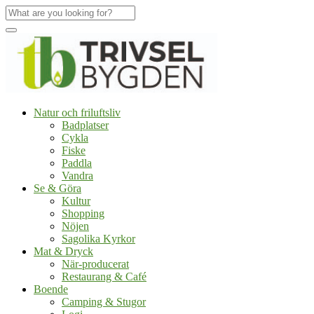
Natur och friluftsliv
Badplatser
Cykla
Fiske
Paddla
Vandra
Se & Göra
Kultur
Shopping
Nöjen
Sagolika Kyrkor
Mat & Dryck
När-producerat
Restaurang & Café
Boende
Camping & Stugor