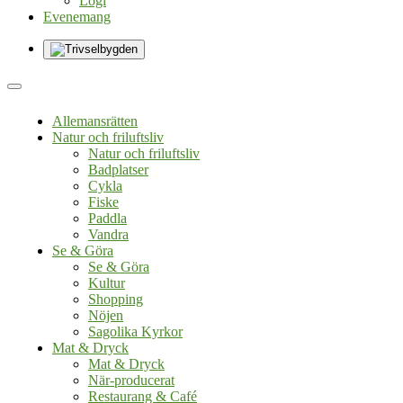
Logi
Evenemang
Allemansrätten
Natur och friluftsliv
Natur och friluftsliv
Badplatser
Cykla
Fiske
Paddla
Vandra
Se & Göra
Se & Göra
Kultur
Shopping
Nöjen
Sagolika Kyrkor
Mat & Dryck
Mat & Dryck
När-producerat
Restaurang & Café