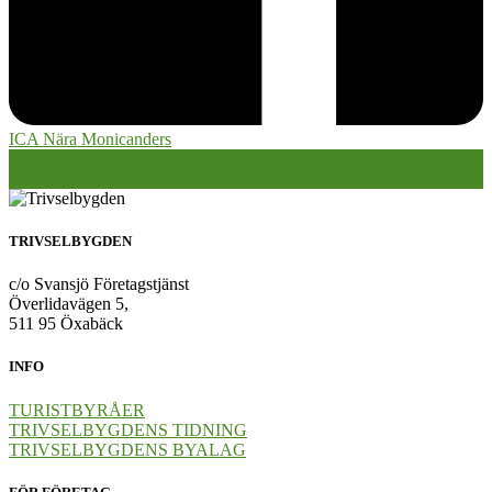
ICA Nära Monicanders
Inläggsnavigering
«
»
TRIVSELBYGDEN
c/o Svansjö Företagstjänst
Överlidavägen 5,
511 95 Öxabäck
INFO
TURISTBYRÅER
TRIVSELBYGDENS TIDNING
TRIVSELBYGDENS BYALAG