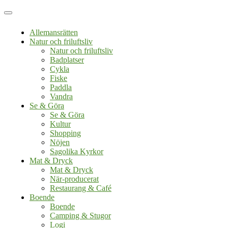
Allemansrätten
Natur och friluftsliv
Natur och friluftsliv
Badplatser
Cykla
Fiske
Paddla
Vandra
Se & Göra
Se & Göra
Kultur
Shopping
Nöjen
Sagolika Kyrkor
Mat & Dryck
Mat & Dryck
När-producerat
Restaurang & Café
Boende
Boende
Camping & Stugor
Logi