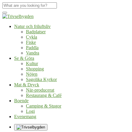
Natur och friluftsliv
Badplatser
Cykla
Fiske
Paddla
Vandra
Se & Göra
Kultur
Shopping
Nöjen
Sagolika Kyrkor
Mat & Dryck
När-producerat
Restaurang & Café
Boende
Camping & Stugor
Logi
Evenemang