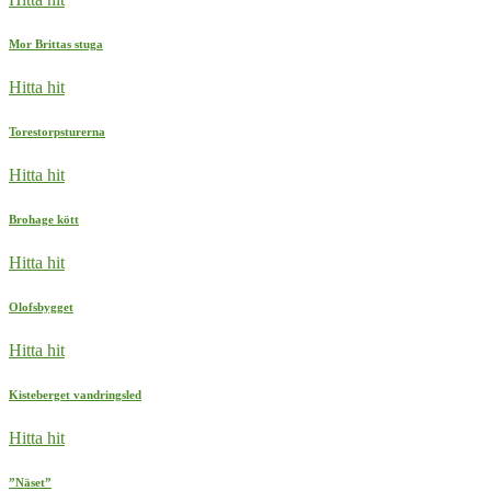
Mor Brittas stuga
Hitta hit
Torestorpsturerna
Hitta hit
Brohage kött
Hitta hit
Olofsbygget
Hitta hit
Kisteberget vandringsled
Hitta hit
”Näset”