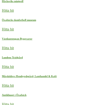
Håcksviks minigolf
Hitta hit
Öxabäcks damfotboll museum
Hitta hit
Västkuststugan Byggvaror
Hitta hit
Lundens Trädgård
Hitta hit
Mårdaklevs Hembygdsgård, Lanthandel & Kafé
Hitta hit
Antikhuset i Öxabäck
Hitta hit