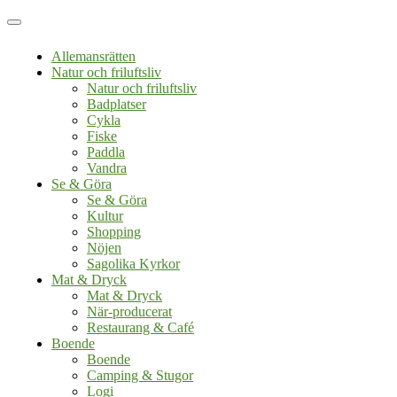
Allemansrätten
Natur och friluftsliv
Natur och friluftsliv
Badplatser
Cykla
Fiske
Paddla
Vandra
Se & Göra
Se & Göra
Kultur
Shopping
Nöjen
Sagolika Kyrkor
Mat & Dryck
Mat & Dryck
När-producerat
Restaurang & Café
Boende
Boende
Camping & Stugor
Logi