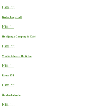
Hitta hit
Backa Loge Café
Hitta hit
Holsljunga Camping & Café
Hitta hit
Mjöbäcksbaren Du & Jag
Hitta hit
Route 154
Hitta hit
Öxabäcks kyrka
Hitta hit