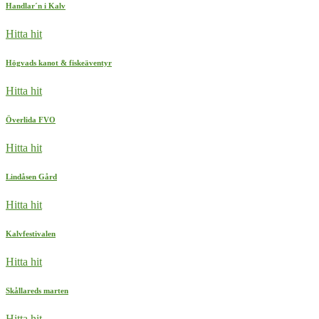
Handlar´n i Kalv
Hitta hit
Högvads kanot & fiskeäventyr
Hitta hit
Överlida FVO
Hitta hit
Lindåsen Gård
Hitta hit
Kalvfestivalen
Hitta hit
Skållareds marten
Hitta hit