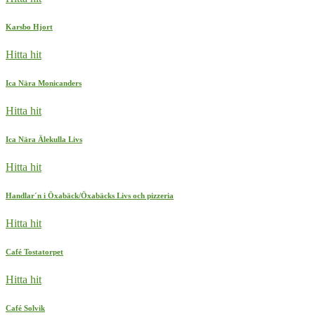
Karsbo Hjort
Hitta hit
Ica Nära Monicanders
Hitta hit
Ica Nära Älekulla Livs
Hitta hit
Handlar´n i Öxabäck/Öxabäcks Livs och pizzeria
Hitta hit
Café Tostatorpet
Hitta hit
Café Solvik