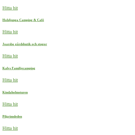
Hitta hit
Holsljunga Camping & Café
Hitta hit
Joarsbo gårdsbutik och stugor
Hitta hit
Kalvs Familjecamping
Hitta hit
Kindaholmsturen
Hitta hit
Pilgrimsleden
Hitta hit