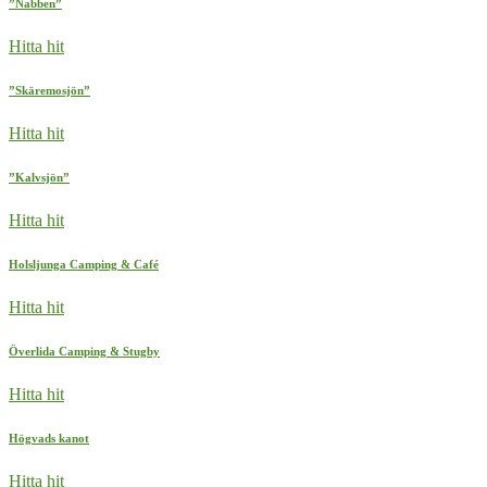
”Nabben”
Hitta hit
”Skäremosjön”
Hitta hit
”Kalvsjön”
Hitta hit
Holsljunga Camping & Café
Hitta hit
Överlida Camping & Stugby
Hitta hit
Högvads kanot
Hitta hit