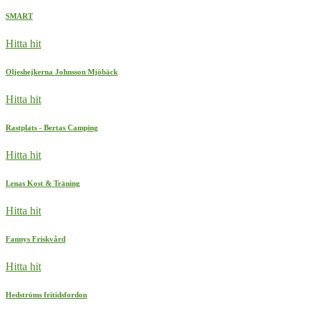
SMART
Hitta hit
Oljeshejkerna Johnsson Mjöbäck
Hitta hit
Rastplats - Bertas Camping
Hitta hit
Lenas Kost & Träning
Hitta hit
Fannys Friskvård
Hitta hit
Hedströms fritidsfordon