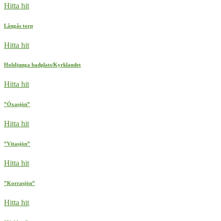
Hitta hit
Långås torp
Hitta hit
Holsljunga badplats/Kyrklandet
Hitta hit
”Öxasjön”
Hitta hit
”Vitasjön”
Hitta hit
”Korrasjön”
Hitta hit