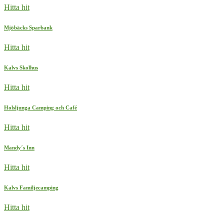
Hitta hit
Mjöbäcks Sparbank
Hitta hit
Kalvs Skolhus
Hitta hit
Holsljunga Camping och Café
Hitta hit
Mandy´s Inn
Hitta hit
Kalvs Familjecamping
Hitta hit