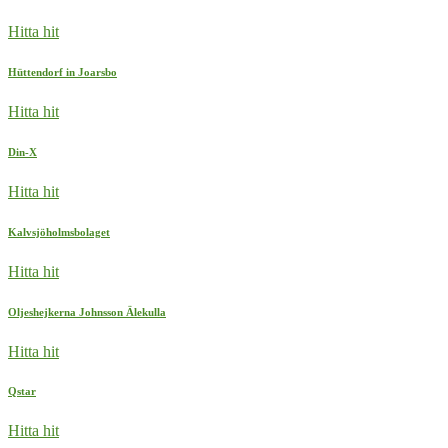
Hitta hit
Hüttendorf in Joarsbo
Hitta hit
Din-X
Hitta hit
Kalvsjöholmsbolaget
Hitta hit
Oljeshejkerna Johnsson Älekulla
Hitta hit
Qstar
Hitta hit