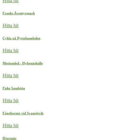
Hitta hit
Franks Äventyrspark
Hitta hit
Cykla på Pyttebaneleden
Hitta hit
Motionsled - Hyltenäskulle
Hitta hit
Fiske Sandsjön
Hitta hit
Fågeltornet vid Svansjövik
Hitta hit
Hjortnäs