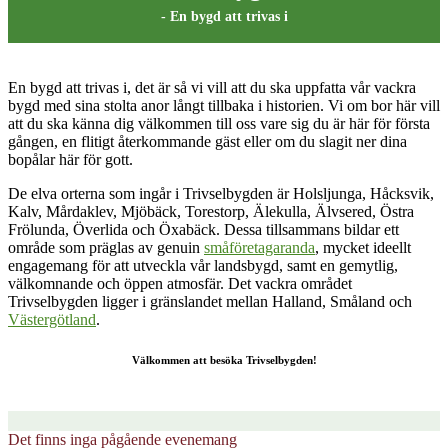
- En bygd att trivas i
En bygd att trivas i, det är så vi vill att du ska uppfatta vår vackra
bygd med sina stolta anor långt tillbaka i historien. Vi om bor här vill
att du ska känna dig välkommen till oss vare sig du är här för första
gången, en flitigt återkommande gäst eller om du slagit ner dina
bopålar här för gott.
De elva orterna som ingår i Trivselbygden är Holsljunga, Håcksvik,
Kalv, Mårdaklev, Mjöbäck, Torestorp, Älekulla, Älvsered, Östra
Frölunda, Överlida och Öxabäck. Dessa tillsammans bildar ett
område som präglas av genuin
småföretagaranda
, mycket ideellt
engagemang för att utveckla vår landsbygd, samt en gemytlig,
välkomnande och öppen atmosfär. Det vackra området
Trivselbygden ligger i gränslandet mellan Halland, Småland och
Västergötland
.
Välkommen att besöka Trivselbygden!
Det finns inga pågående evenemang