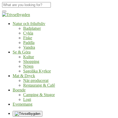
Natur och friluftsliv
Badplatser
Cykla
Fiske
Paddla
Vandra
Se & Göra
Kultur
Shopping
Nöjen
Sagolika Kyrkor
Mat & Dryck
När-producerat
Restaurang & Café
Boende
Camping & Stugor
Logi
Evenemang