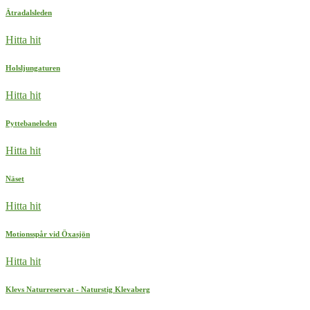
Ätradalsleden
Hitta hit
Holsljungaturen
Hitta hit
Pyttebaneleden
Hitta hit
Näset
Hitta hit
Motionsspår vid Öxasjön
Hitta hit
Klevs Naturreservat - Naturstig Klevaberg