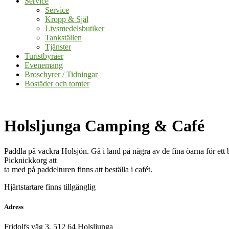
Service
Service
Kropp & Själ
Livsmedelsbutiker
Tankställen
Tjänster
Turistbyråer
Evenemang
Broschyrer / Tidningar
Bostäder och tomter
Holsljunga Camping & Café
Paddla på vackra Holsjön. Gå i land på några av de fina öarna för ett 
Picknickkorg att
ta med på paddelturen finns att beställa i cafét.
Hjärtstartare finns tillgänglig
Adress
Fridolfs väg 3, 512 64 Holsljunga