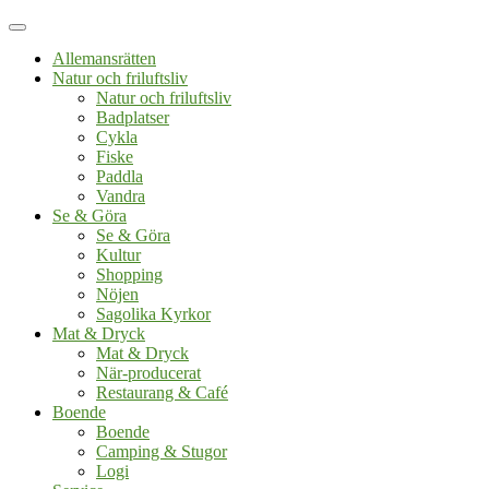
Allemansrätten
Natur och friluftsliv
Natur och friluftsliv
Badplatser
Cykla
Fiske
Paddla
Vandra
Se & Göra
Se & Göra
Kultur
Shopping
Nöjen
Sagolika Kyrkor
Mat & Dryck
Mat & Dryck
När-producerat
Restaurang & Café
Boende
Boende
Camping & Stugor
Logi