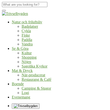
Natur och friluftsliv
Badplatser
Cykla
Fiske
Paddla
Vandra
Se & Göra
Kultur
Shopping
Nöjen
Sagolika Kyrkor
Mat & Dryck
När-producerat
Restaurang & Café
Boende
Camping & Stugor
Logi
Evenemang