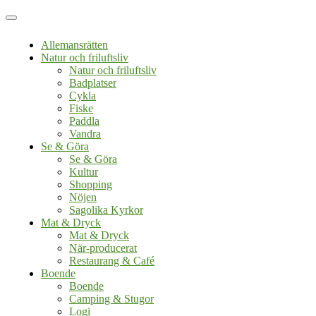
Allemansrätten
Natur och friluftsliv
Natur och friluftsliv
Badplatser
Cykla
Fiske
Paddla
Vandra
Se & Göra
Se & Göra
Kultur
Shopping
Nöjen
Sagolika Kyrkor
Mat & Dryck
Mat & Dryck
När-producerat
Restaurang & Café
Boende
Boende
Camping & Stugor
Logi