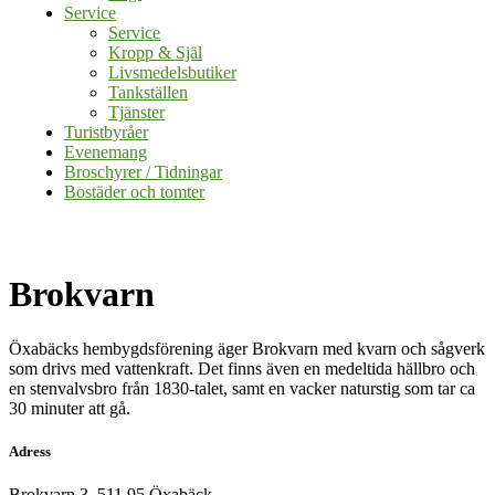
Service
Service
Kropp & Själ
Livsmedelsbutiker
Tankställen
Tjänster
Turistbyråer
Evenemang
Broschyrer / Tidningar
Bostäder och tomter
Brokvarn
Öxabäcks hembygdsförening äger Brokvarn med kvarn och sågverk
som drivs med vattenkraft. Det finns även en medeltida hällbro och
en stenvalvsbro från 1830-talet, samt en vacker naturstig som tar ca
30 minuter att gå.
Adress
Brokvarn 3, 511 95 Öxabäck