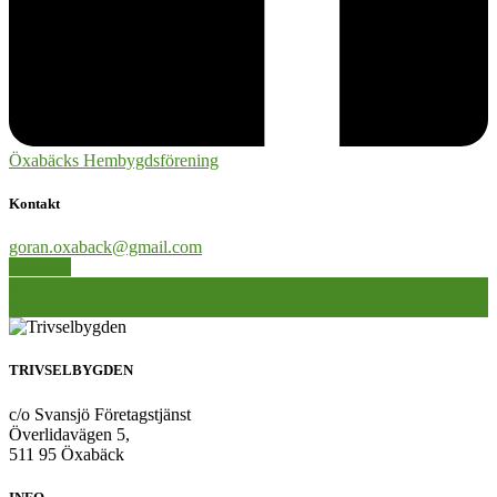
Öxabäcks Hembygdsförening
Kontakt
goran.oxaback@gmail.com
Hemsida
Inläggsnavigering
«
»
TRIVSELBYGDEN
c/o Svansjö Företagstjänst
Överlidavägen 5,
511 95 Öxabäck