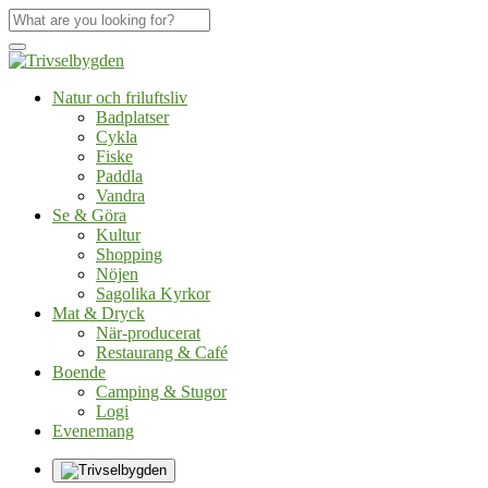
Natur och friluftsliv
Badplatser
Cykla
Fiske
Paddla
Vandra
Se & Göra
Kultur
Shopping
Nöjen
Sagolika Kyrkor
Mat & Dryck
När-producerat
Restaurang & Café
Boende
Camping & Stugor
Logi
Evenemang